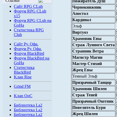
Ссылки
Пожиратель Душ
Сайт RPG CLub
Чернокнижник
Форум RPG CLub
Апостол
x15
Кардинал
Форум RPG CLub на
GoHa
Эльф
Статистика RPG
Виртуоз
Club
Храмовик Евы
Сайт Ру. Офа.
Страж Лунного Света
Форум Ру. Офа.
Странник Ветра
Форум BlackBird
Магистр Магии
Форум BlackBird на
GoHa
Мастер Стихий
Статистика
Жрец Евы
BlackBird
Темный Эльф
Kлан Rise
Призрачный Танцор
Grind FM
Храмовик Шилен
Страж Теней
Kлан OoC
Призрачный Охотник
Библиотека La2
Повелитель Бури
Библиотека La2
Жрец Шилен
Библиотека La2