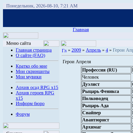
Понедельник, 2026-08-10, 7:21 AM
Главная
Меню сайта
Главная страница
»
2009
»
Апрель
»
4
»
Герои Ап
О сайте (FAQ)
Герои Апреля
Кратко обо мне
Профессия (RU)
Мои скриншоты
Мои мувики
Человек
Дуэлист
Архив осад RPG x15
Рыцарь Феникса
Архив героев RPG
x15
Полководец
Информ бюро
Рыцарь Ада
Снайпер
Форум
Авантюрист
Архимаг