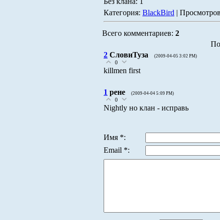
Без клана: 1
Категория:
BlackBird
| Просмотров
Всего комментариев:
2
По
2
СловиТуза
(2009-04-05 3:02 PM)
0
killmen first
1
рене
(2009-04-04 5:09 PM)
0
Nightly но клан - исправь
Имя *:
Email *: