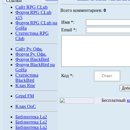
Ссылки
Сайт RPG CLub
Всего комментариев:
0
Форум RPG CLub
x15
Имя *:
Форум RPG CLub на
GoHa
Email *:
Статистика RPG
Club
Сайт Ру. Офа.
Форум Ру. Офа.
Форум BlackBird
Форум BlackBird на
GoHa
Статистика
Код *:
BlackBird
Kлан Rise
Grind FM
Бесплатный
к
Kлан OoC
Библиотека La2
Библиотека La2
Библиотека La2