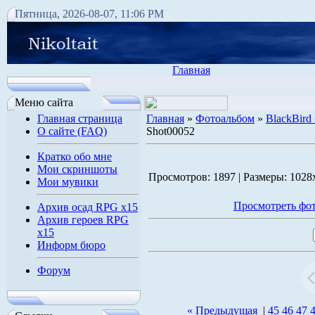
Пятница, 2026-08-07, 11:06 PM
Главная
Меню сайта
Главная страница
Главная
»
Фотоальбом
»
BlackBird
О сайте (FAQ)
Shot00052
Кратко обо мне
Мои скриншоты
Просмотров: 1897 | Размеры: 1028x
Мои мувики
Просмотреть фот
Архив осад RPG x15
Архив героев RPG
x15
Информ бюро
Форум
« Предыдущая
|
45
46
47