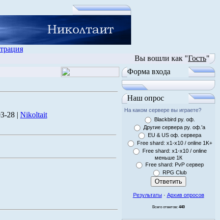
трация
Вы вошли как "
Гость
"
Форма входа
Наш опрос
На каком сервере вы играете?
3-28 |
Nikoltait
Blackbird ру. оф.
Другие сервера ру. оф.'a
EU & US оф. сервера
Free shard: x1-x10 / online 1K+
Free shard: x1-x10 / online
меньше 1К
Free shard: PvP сервер
RPG Club
Результаты
·
Архив опросов
Всего ответов:
440