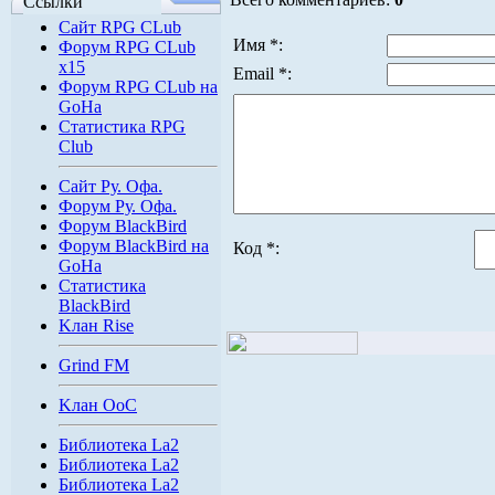
Ссылки
Сайт RPG CLub
Имя *:
Форум RPG CLub
x15
Email *:
Форум RPG CLub на
GoHa
Статистика RPG
Club
Сайт Ру. Офа.
Форум Ру. Офа.
Форум BlackBird
Форум BlackBird на
Код *:
GoHa
Статистика
BlackBird
Kлан Rise
Grind FM
Kлан OoC
Библиотека La2
Библиотека La2
Библиотека La2