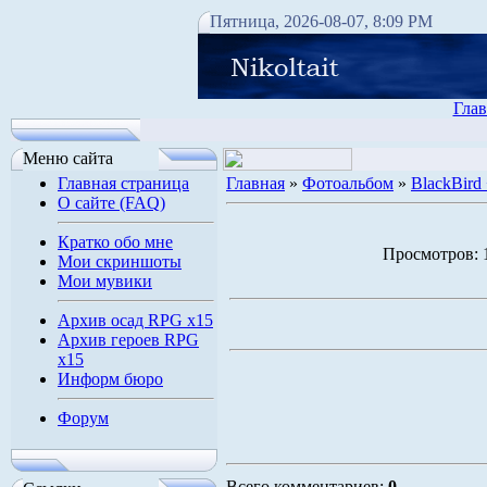
Пятница, 2026-08-07, 8:09 PM
Глав
Меню сайта
Главная страница
Главная
»
Фотоальбом
»
BlackBird
О сайте (FAQ)
Кратко обо мне
Просмотров: 1
Мои скриншоты
Мои мувики
Архив осад RPG x15
Архив героев RPG
x15
Информ бюро
Форум
Всего комментариев:
0