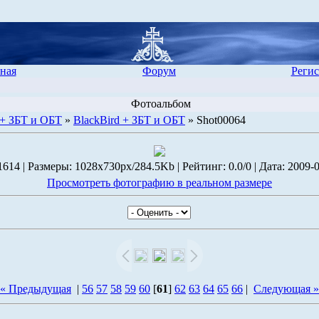
ная
Форум
Регис
Фотоальбом
 + ЗБТ и ОБТ
»
BlackBird + ЗБТ и ОБТ
» Shot00064
614 | Размеры: 1028x730px/284.5Kb | Рейтинг: 0.0/0 | Дата: 2009-0
Просмотреть фотографию в реальном размере
« Предыдущая
|
56
57
58
59
60
[
61
]
62
63
64
65
66
|
Следующая »