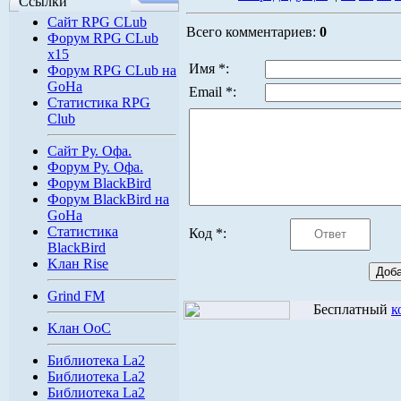
Ссылки
Сайт RPG CLub
Всего комментариев:
0
Форум RPG CLub
x15
Имя *:
Форум RPG CLub на
GoHa
Email *:
Статистика RPG
Club
Сайт Ру. Офа.
Форум Ру. Офа.
Форум BlackBird
Форум BlackBird на
GoHa
Статистика
Код *:
BlackBird
Kлан Rise
Grind FM
Бесплатный
к
Kлан OoC
Библиотека La2
Библиотека La2
Библиотека La2