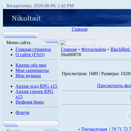
Воскресенье, 2026-08-09, 1:42 PM
Главная
Меню сайта
Главная страница
Главная
»
Фотоальбом
»
BlackBird
О сайте (FAQ)
Shot00078
Кратко обо мне
Мои скриншоты
Просмотров: 1689 | Размеры: 1028x
Мои мувики
Просмотреть фот
Архив осад RPG x15
Архив героев RPG
x15
Информ бюро
Форум
« Предыдущая
|
70
71
72